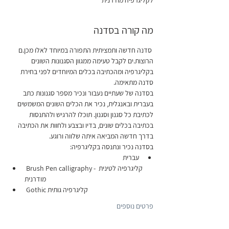
לקליגרפיה מודרנית
מה קורה בסדנה
 סדנה חדשה ותמציתית התפורה במיוחד לאלו מכן.ם 
הרוצות.ים לקבל טעימה ממגוון הסגנונות השונים 
בקליגרפיה ומהכתיבה בכלים המיוחדים לפני בחירת 
סדנה מתאימה.
בסדנה של שעתיים נעבור ונכיר מספר סגנונות כתב 
בעברית ובאנגלית, נכיר את הכלים השונים המשמשים 
לכתיבת כל סגנון וסגנון. תוכלו להרגיש ולהתנסות 
בכתיבה בכלים שונים, בדיו ובצבע ולחוות את הכתיבה 
בדרך חדשה המביאה איתה שלווה ורוגע.
בסדנה נכיר ונתנסה בקליגרפיה: 
עברית
 Brush Pen calligraphy - קליגרפיה לטינית 
מודרנית
 Gothic קליגרפיה גותית
פרטים נוספים