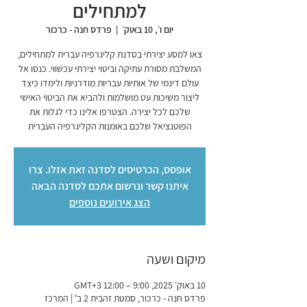
למתחילים
יום ו׳, 10 באוק׳
  |  
פרדס חנה - כרכור
צאו למסע יצירתי בסדנת קליגרפיה עברית למתחילים,
המשלבת מסורת עתיקה וביטוי יצירתי עכשווי. כנסו אל
עולם דינמי של אותיות עבריות מודרניות ולימדו כיצד
ליצור משיכות עט מושלמות ולהביא את הביטוי האישי
שלכם לכל יצירה. הצטרפו אלינו כדי לגלות את
הפוטנציאל שלכם באומנות הקליגרפיה העברית
אופסס, הכרטיסים לסדנה זאת אזלו. צרו
איתנו קשר ונרשום אתכם לסדנה הבאה
הצג אירועים נוספים
מיקום ושעה
10 באוק׳ 2025, 9:00 – 12:00 GMT‎+3‎
פרדס חנה - כרכור, סמטת זהבית 2 ב' | המרכז