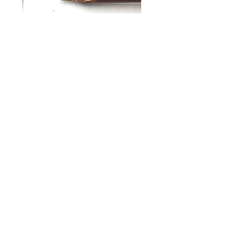
קאלאם לקליגרפיה ערבית | HANDAM
QALAM רוחב 5 מ"מ
מחיר
הוספה לסל