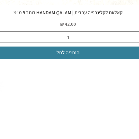
קאלאם לקליגרפיה ערבית | HANDAM QALAM רוחב 5 מ"מ
מחיר
הוספה לסל
כוש
על המרכז
ת קליגרפיה
אודות
כלי כתיבה
יצירת קשר
האתר העיסקי - עבודות וארועים
ספרים
יורם קפלן
הצהרת נגישות
מדיניות פרטיות
תנאי שימוש