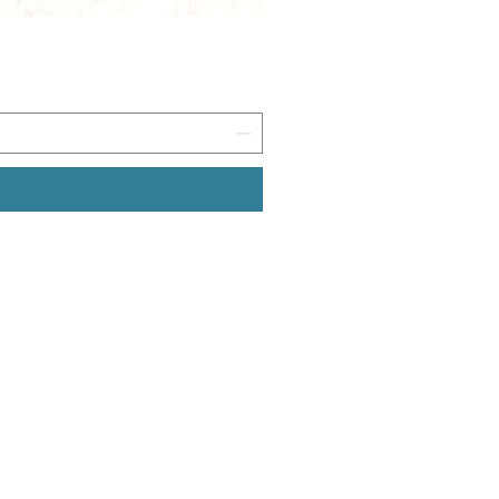
ללמוד
לר
סדנאות
ערכו
קליגרפיה למתחילים
בלוג / ידע והשראה