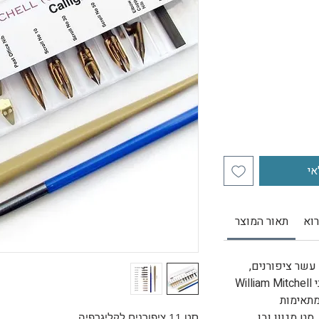
אי
וא
תאור המוצר
עשר ציפורנים,
י
William Mitchell
מתאימות
ט מגוון ובו
סט 11 ציפורנים לקליגרפיה