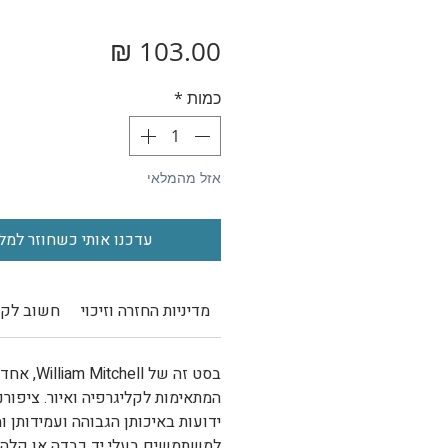
מחיר
כמות
*
אזל מהמלאי
עדכנו אותי כשחוזר למל
מדיניות החזרה וזיכוי
חשוב לקר
בסט זה של
William Mitchell
, אחד 
המתאימות לקליגרפיה ואיור. ציפורנ
ידועות באיכותן הגבוהה ועמידותן ו
למשתמשים בעלי יד כבדה או קלה. ס