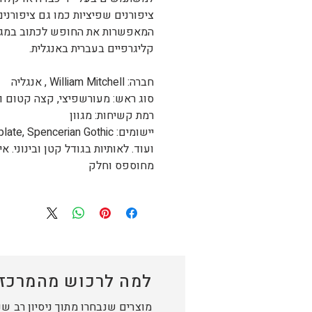
ציפורנים שפיציות כמו גם ציפורני
המאפשרות את החופש לכתוב במגוו
קליגרפיים בעברית באנגלית.
חברה:
William Mitchell
, אנגליה
סוג ראש: מעורשפיצי, קצה קטום ו
רמת קשיחות: מגוון
יישומים:
Gothic
late, Spencerian
ועוד. לאותיות בגודל קטן ובינוני.
איו
מחוספס וחלק
למה לרכוש מהמרכז 
מוצרים שנבחרו מתוך ניסיון רב ש