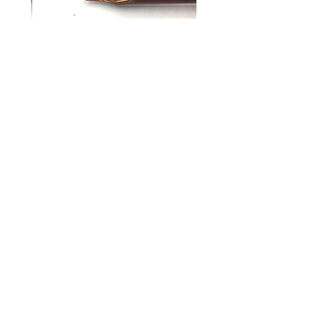
* אין אפשרות החזרה לדיו ומוצרי נייר
קאלאם לקליגרפיה ערבית | HANDAM
QALAM רוחב 5 מ"מ
מחיר
הוספה לסל