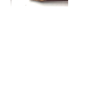
* אין אפשרות החזרה לדיו ומוצרי נייר
קאלאם לקליגרפיה ערבית | HANDAM
QALAM רוחב 5 מ"מ
מחיר
הוספה לסל