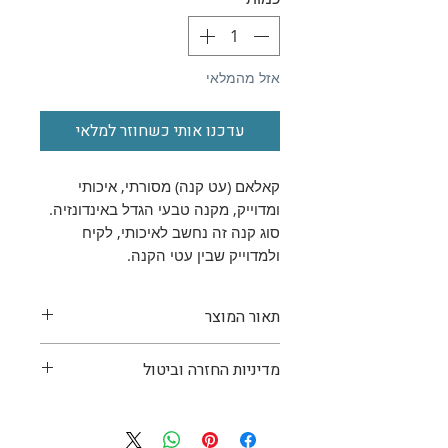
אזל מהמלאי
עדכנו אותי כשחוזר למלאי
קאלאם (עט קנה) מסורתי, איכותי
ומדוייק, מקנה טבעי הגדל באינדונזיה.
סוג קנה זה נחשב לאיכותי, לקיח
ולמדוייק שבין עטי הקנה.
תאור המוצר
נולד מן הטבע, נחתך ושויף במומחיות
מדיניות החזרה וביטול
בידי בעלי מלאכה
ונושא עמו את
הנשמה של הכתיבה המסורתית
.
אם קניתם את המוצר, ומסיבה
עט קליגרפיה ערבית קלאסי, עשוי
כלשהיא תרצו להחזירו, ניתן לעשות