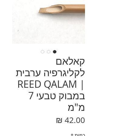
קאלאם
לקליגרפיה ערבית
| REED QALAM
במבוק טבעי 7
מ"מ
מחיר
כמות
*