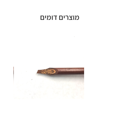
השונים. הסדנאות מתאימות
למתעניינים שטרם התנסו בתחום,
מוצרים דומים
לכאלו שתמיד רצו ללמוד קליגרפיה
ולבעלי ניסיון מועט
.
מעצבים גרפיים,
חובבי מלאכות היד לסוגיהן ואמנים
מתחומים שונים המעוניינים להעמיק
את הידע ולרכוש בסיס מוצק להמשך
ההתפתחות בתחום מרתק זה
.
סדנא חד יומית של
ארבע שעות
רמה:
מתחילים
מתי:
יום חמישי
03.10
החל מהשעה
18:00 ועד 22:00
קאלאם לקליגרפיה ערבית | HANDAM
QALAM רוחב 5 מ"מ
איפה
: סטודיו רעותא
רחוב דוד הלוי זליבנסקי 6, תל אביב
מחיר