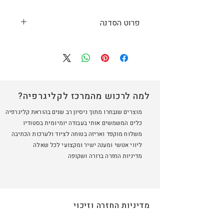
פרוט הסדנה
כתיבה קליגרפית בעטי מכחול הפכה
בשנים האחרונות לפופולארית ביותר.
בסדנת מתחילים זאת אלמד צעד אחר
צעד, את עקרונות הבסיס של
הקליגרפיה בעטי מכחול. כשהם בלתי
למה לרכוש מהמרכז לקליגרפיה?
ניתנים להפרדה, אלמד את הטכניקה
מוצרים שנבחרו מתוך ניסיון רב שנים בהוראת קליגרפיה
הנדרשת לשימוש בעטים ואת
כלים המשמשים אותי בעבודה יומיומית בסטודיו
השליטה הנדרשת בגופנו. במהלך
משלוח מוקפד ואריזה בטוחה לציוד ולערכות הכתיבה
העבודה על התרגילים השונים נכיר
ליווי אנושי ומענה ישיר ומקצועי לכל שאלה
סוגים רבים של עטי מכחול, נלמד
מדיניות החזרה ברורה ושקופה
עקרונות טיפוגרפים שונים ונתרגל
אותיות לטיניות.
כל משתתף מקבל עט מכחול לתרגול
בבית, מתנה.
מדיניות החזרה וזיכוי
סדנאות הקליגרפיה למתחילים הינן
סדנאות מבוא לתחומי הקליגרפיה