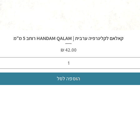
קאלאם לקליגרפיה ערבית | HANDAM QALAM רוחב 5 מ"מ
מחיר
הוספה לסל
כוש
על המרכז
ת קליגרפיה
אודות
כלי כתיבה
יצירת קשר
האתר העיסקי - עבודות וארועים
ספרים
יורם קפלן