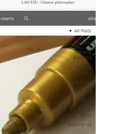
LAO TZU - Chinese philosopher
בלוג
הרשמה
All Posts
All Posts
קליגרפיה
למתחילים
קליגרפיה
למתקדמים
שישים שניות
לטרינג ידני
סקירת כלים
תרגילים ודפי
תירגול
כלי קליגרפיה