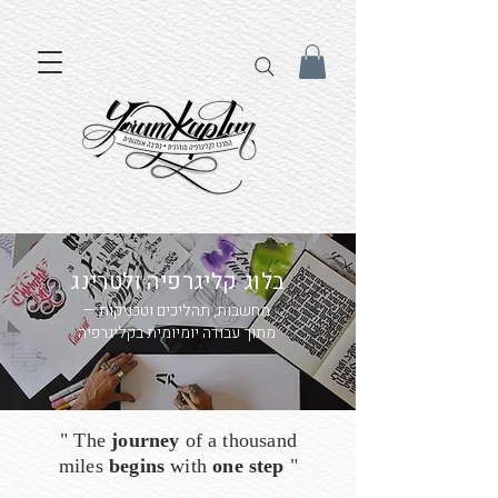
בלוג קליגרפיה ולטרינג
מחשבות, תהליכים וטכניקות —
מתוך עבודה יומיומית בקליגרפיה
" The
journey
of a thousand
miles
begins
with
one step
"